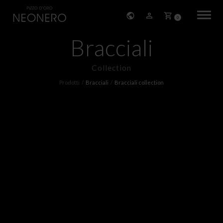
0
Bracciali
HOME
Collection
STORIA
Prodotti
Bracciali
Bracciali collection
PRODOTTI
BRACCIALI
ORECCHINI
COLLANE
PENDENTI
ANELLI