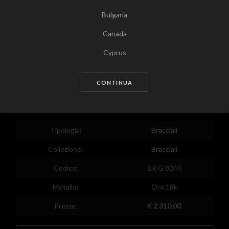
Bulgaria
Canada
Tocca per zoomare
Cyprus
Czech Republic
CONTINUA
Germany
Denmark
Estonia
Tipologia:
Bracciali
Egypt
Collezione:
Bracciali
Spain
Codice:
BR G 8044
Finland
Metallo:
Oro 18k
France
Prezzo:
€ 2.310,00
United Kingdom