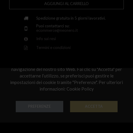
AGGIUNGI AL CARRELLO
Greece
Croatia
Spedizione gratuita in 5 giorni lavorativi.
Puoi contattarci su:
Hungary
ecommerce@neonero.it
Info sui resi
Ireland
Termini e condizioni
Kazakhstan
Rispettiamo la tua privacy
Lithuania
Utilizziamo i cookie per personalizzare e migliorare la
navigazione del nostro sito Web. Fai clic su "Accetta" per
Luxembourg
Scelti per te
accettarne l’utilizzo, se preferisci puoi gestire le
impostazioni dei cookie tramite "Preferenze". Per ulteriori
Latvia
informazioni:
Cookie Policy
Malta
Netherlands
PREFERENZE
ACCETTA
Poland
Bracciale Bracciali
Bracciale Bracciali
Portugal