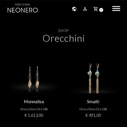
0
HOME
SHOP
Orecchini
STORIA
PRODOTTI
BRACCIALI
ORECCHINI
COLLANE
Monnalisa
Smalti
PENDENTI
Orecchino Oro 18k
Orecchino Oro 18k
ANELLI
€ 1.613,00
€ 491,00