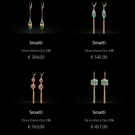
APPUNTAMENTI
CONTATTI
Smalti
Smalti
INFO
Orecchino Oro 18k
Orecchino Oro 18k
€ 304,00
€ 542,00
FACEBOOK
INSTAGRAM
NEWSLETTER
COMPANY INFO
PRIVACY
COOKIES
Smalti
Smalti
TERMINI E CONDIZIONI
Orecchino Oro 18k
Orecchino Oro 18k
€ 763,00
€ 457,00
RESI