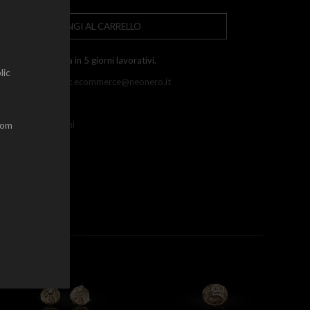
AGGIUNGI AL CARRELLO
pedizione gratuita in 5 giorni lavorativi.
lic
uoi contattarci su:
ecommerce@neonero.it
nfo sui resi
dom
ermini e condizioni