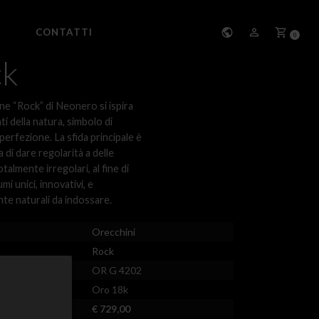
CONTATTI
0
ck
one “Rock” di Neonero si ispira
ti della natura, simbolo di
perfezione. La sfida principale è
a di dare regolarità a delle
otalmente irregolari, al fine di
mi unici, innovativi, e
te naturali da indossare.
Orecchini
Rock
OR G 4202
Oro 18k
€ 729,00