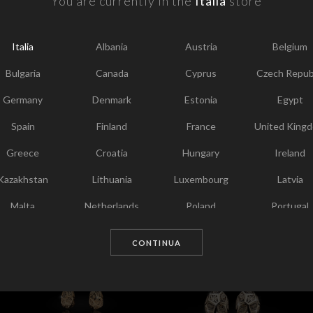
You are currently in the
Italia
store
Italia
Albania
Austria
Belgium
S
Bulgaria
Canada
Cyprus
Czech Repub
P
Germany
Denmark
Estonia
Egypt
I
Spain
Finland
France
United King
T
Greece
Croatia
Hungary
Ireland
Kazakhstan
Lithuania
Luxembourg
Latvia
Malta
Netherlands
Poland
Portugal
Scelti per te
Qatar
Romania
Sweden
Slovenia
CONTINUA
Slovakia
United States