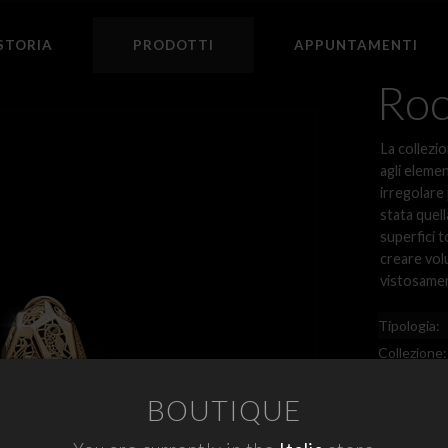
STORIA
PRODOTTI
APPUNTAMENTI
Ro
La collezi
agli elemen
irregolare 
stata quell
superfici t
creare volu
vistosamen
Tipologia:
Collezione:
Codice:
BOUTIQUE
Metallo:
Prezzo: