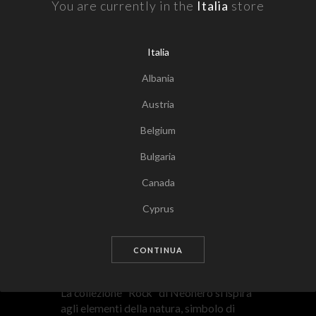
You are currently in the
Italia
store
Italia
Albania
Austria
Belgium
Bulgaria
Canada
Tocca per zoomare
Cyprus
Czech Republic
CONTINUA
Germany
Denmark
La collezione “Rock” di Neonero si ispira
agli elementi della natura, simbolo di
Estonia