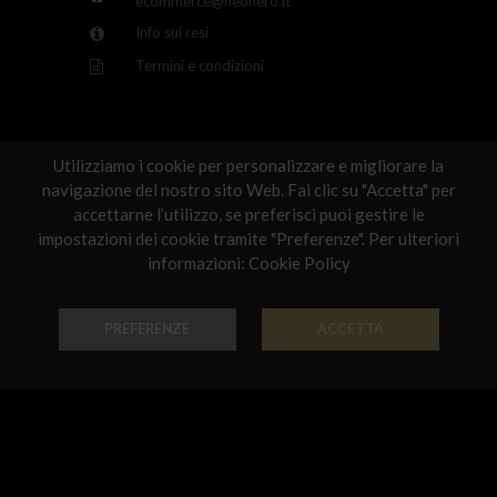
ecommerce@neonero.it
Latvia
Info sui resi
Termini e condizioni
Malta
Netherlands
Rispettiamo la tua privacy
Poland
Scelti per te
Utilizziamo i cookie per personalizzare e migliorare la
navigazione del nostro sito Web. Fai clic su "Accetta" per
Portugal
accettarne l’utilizzo, se preferisci puoi gestire le
Qatar
impostazioni dei cookie tramite "Preferenze". Per ulteriori
informazioni:
Cookie Policy
Romania
Sweden
PREFERENZE
ACCETTA
Slovenia
Orecchino Rock
Orecchino Rock
Oro 18k - Codice: OR C 4206
Oro 18k - Codice: OR G 4204
Slovakia
€ 950,00
€ 763,00
United States