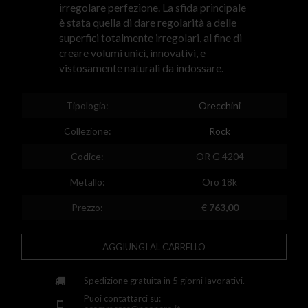
irregolare perfezione. La sfida principale
Egypt
è stata quella di dare regolarità a delle
superfici totalmente irregolari, al fine di
Spain
creare volumi unici, innovativi, e
vistosamente naturali da indossare.
Finland
France
Tipologia:
Orecchini
United Kingdom
Collezione:
Rock
Greece
Codice:
OR G 4204
Croatia
Metallo:
Oro 18k
Hungary
Prezzo:
€ 763,00
Ireland
AGGIUNGI AL CARRELLO
Kazakhstan
Lithuania
Spedizione gratuita in 5 giorni lavorativi.
Puoi contattarci su:
Luxembourg