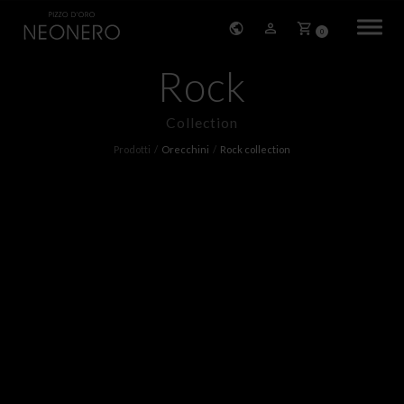
0
Rock
HOME
Collection
STORIA
Prodotti
Orecchini
Rock collection
PRODOTTI
BRACCIALI
ORECCHINI
COLLANE
PENDENTI
ANELLI