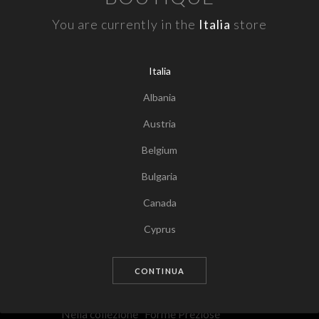
You are currently in the
Italia
store
Italia
Albania
Austria
Belgium
Bulgaria
Canada
Tocca per zoomare
Cyprus
Czech Republic
CONTINUA
Germany
Denmark
Nella collezione “Forme Preziose”