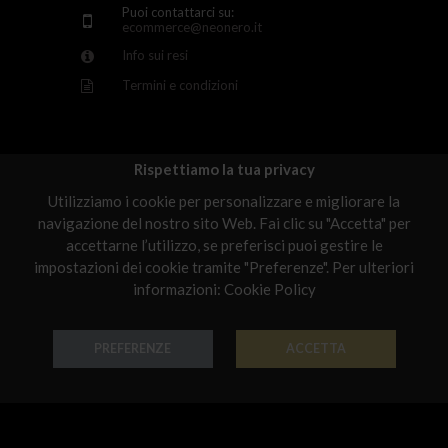
Puoi contattarci su:
Luxembourg
ecommerce@neonero.it
Latvia
Info sui resi
Termini e condizioni
Malta
Netherlands
Poland
Rispettiamo la tua privacy
Scelti per te
Utilizziamo i cookie per personalizzare e migliorare la
Portugal
navigazione del nostro sito Web. Fai clic su "Accetta" per
Qatar
accettarne l’utilizzo, se preferisci puoi gestire le
impostazioni dei cookie tramite "Preferenze". Per ulteriori
Romania
informazioni:
Cookie Policy
Sweden
PREFERENZE
ACCETTA
Slovenia
Anello Forme Preziose
Anello Forme Preziose
Oro 18k - Codice: AN G 8044
Oro 18k - Codice: AN G 8045
Slovakia
€ 542,00
€ 474,00
United States