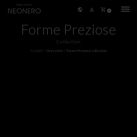
0
Forme Preziose
HOME
Collection
STORIA
Prodotti
Orecchini
Forme Preziose collection
PRODOTTI
BRACCIALI
ORECCHINI
COLLANE
PENDENTI
ANELLI