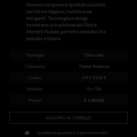
Neonero propone irripetibili creazioni,
Estonia
con forme leggere, maliziose ed
Egypt
intriganti. Tecnologia e design
incontrano la tradizione dei Pizzi e
Spain
Merletti Italiani, perfetto connubio tra
passato e futuro.
Finland
France
Tipologia:
Orecchini
United Kingdom
Collezione:
Forme Preziose
Greece
Codice:
OR S 0108 R
Croatia
Metallo:
Oro 18k
Hungary
Prezzo:
€ 1.460,00
Ireland
AGGIUNGI AL CARRELLO
Kazakhstan
Lithuania
Spedizione gratuita in 5 giorni lavorativi.