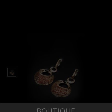
APPUNTAMENTI
CONTATTI
INFO
FACEBOOK
INSTAGRAM
NEWSLETTER
COMPANY INFO
PRIVACY
COOKIES
TERMINI E CONDIZIONI
RESI
BOUTIQUE