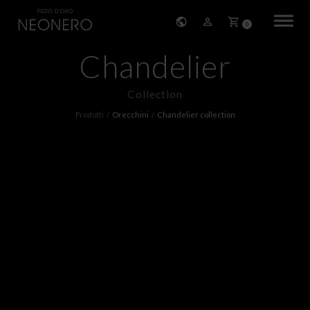
0
Chandelier
HOME
Collection
STORIA
Prodotti
Orecchini
Chandelier collection
PRODOTTI
BRACCIALI
ORECCHINI
COLLANE
PENDENTI
ANELLI