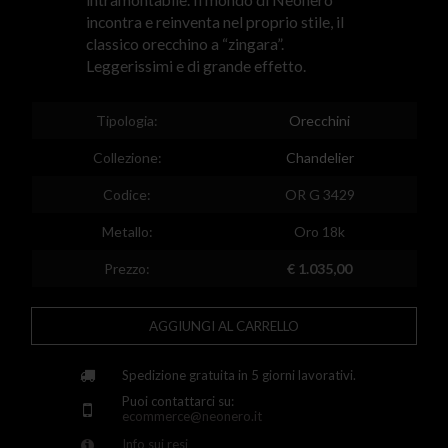
Egypt
incontra e reinventa nel proprio stile, il
classico orecchino a “zingara”.
Spain
Leggerissimi e di grande effetto.
Finland
Tipologia:
Orecchini
France
Collezione:
Chandelier
United Kingdom
Codice:
OR G 3429
Greece
Metallo:
Oro 18k
Croatia
Prezzo:
€ 1.035,00
Hungary
Ireland
AGGIUNGI AL CARRELLO
Kazakhstan
Spedizione gratuita in 5 giorni lavorativi.
Lithuania
Puoi contattarci su:
ecommerce@neonero.it
Luxembourg
Info sui resi