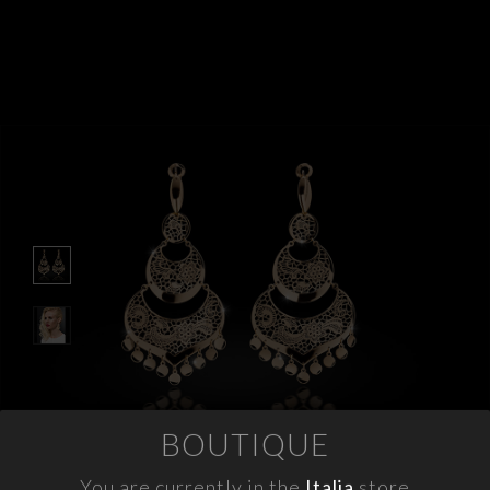
APPUNTAMENTI
CONTATTI
INFO
FACEBOOK
INSTAGRAM
NEWSLETTER
COMPANY INFO
PRIVACY
COOKIES
BOUTIQUE
TERMINI E CONDIZIONI
RESI
You are currently in the
Italia
store