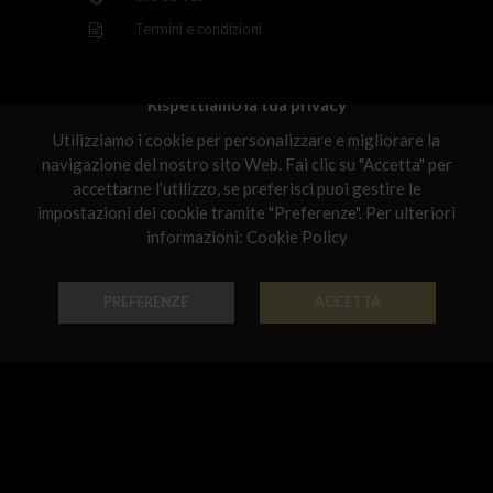
Latvia
Termini e condizioni
Malta
Netherlands
Rispettiamo la tua privacy
Scelti per te
Utilizziamo i cookie per personalizzare e migliorare la
Poland
navigazione del nostro sito Web. Fai clic su "Accetta" per
Portugal
accettarne l’utilizzo, se preferisci puoi gestire le
impostazioni dei cookie tramite "Preferenze". Per ulteriori
Qatar
informazioni:
Cookie Policy
Romania
PREFERENZE
ACCETTA
Sweden
Orecchino Chandelier
Orecchino Chandelier
Slovenia
Oro 18k - Codice: OR B 3162
Oro 18k - Codice: OR G 3161
€ 950,00
€ 1.069,00
Slovakia
United States