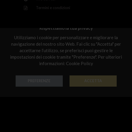
Latvia
Termini e condizioni
Malta
Netherlands
Rispettiamo la tua privacy
Scelti per te
Utilizziamo i cookie per personalizzare e migliorare la
Poland
navigazione del nostro sito Web. Fai clic su "Accetta" per
Portugal
accettarne l’utilizzo, se preferisci puoi gestire le
impostazioni dei cookie tramite "Preferenze". Per ulteriori
Qatar
informazioni:
Cookie Policy
Romania
PREFERENZE
ACCETTA
Sweden
Orecchino Chandelier
Orecchino Chandelier
Slovenia
Oro 18k - Codice: OR B 3162
Oro 18k - Codice: OR G 3161
€ 950,00
€ 1.069,00
Slovakia
United States