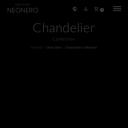
0
Chandelier
HOME
Collection
STORIA
Prodotti
Orecchini
Chandelier collection
PRODOTTI
BRACCIALI
ORECCHINI
COLLANE
PENDENTI
ANELLI