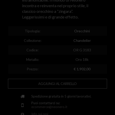
Egypt
incontra e reinventa nel proprio stile, il
classico orecchino a “zingara”.
Spain
Leggerissimi e di grande effetto.
Finland
Tipologia:
Orecchini
France
Collezione:
Chandelier
United Kingdom
Codice:
OR G 3183
Greece
Metallo:
Oro 18k
Croatia
Prezzo:
€ 1.902,00
Hungary
Ireland
AGGIUNGI AL CARRELLO
Kazakhstan
Spedizione gratuita in 5 giorni lavorativi.
Lithuania
Puoi contattarci su:
ecommerce@neonero.it
Luxembourg
Info sui resi