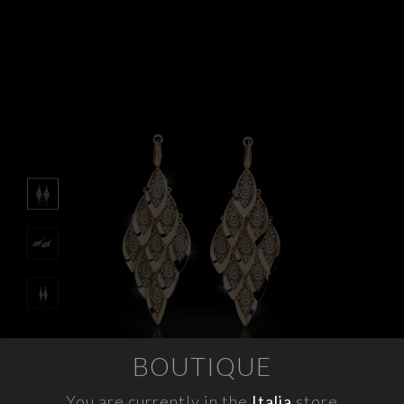
APPUNTAMENTI
CONTATTI
INFO
FACEBOOK
INSTAGRAM
NEWSLETTER
COMPANY INFO
PRIVACY
COOKIES
BOUTIQUE
TERMINI E CONDIZIONI
RESI
You are currently in the
Italia
store