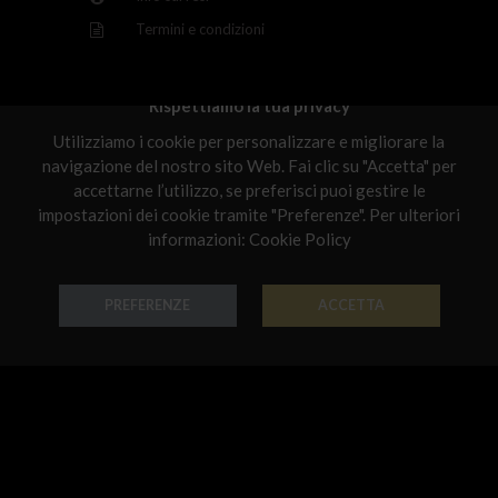
Latvia
Termini e condizioni
Malta
Netherlands
Rispettiamo la tua privacy
Scelti per te
Utilizziamo i cookie per personalizzare e migliorare la
Poland
navigazione del nostro sito Web. Fai clic su "Accetta" per
Portugal
accettarne l’utilizzo, se preferisci puoi gestire le
impostazioni dei cookie tramite "Preferenze". Per ulteriori
Qatar
informazioni:
Cookie Policy
Romania
PREFERENZE
ACCETTA
Sweden
Orecchino Chandelier
Orecchino Chandelier
Slovenia
Oro 18k - Codice: OR B 3162
Oro 18k - Codice: OR G 3161
€ 950,00
€ 1.069,00
Slovakia
United States