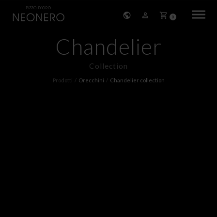
0
Chandelier
HOME
Collection
STORIA
Prodotti
Orecchini
Chandelier collection
PRODOTTI
BRACCIALI
ORECCHINI
COLLANE
PENDENTI
ANELLI