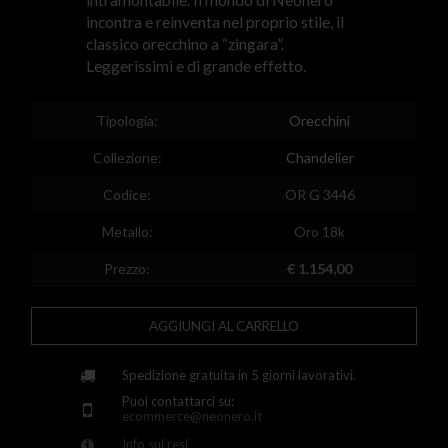
Egypt
incontra e reinventa nel proprio stile, il
classico orecchino a “zingara”.
Spain
Leggerissimi e di grande effetto.
Finland
Tipologia:
Orecchini
France
Collezione:
Chandelier
United Kingdom
Codice:
OR G 3446
Greece
Metallo:
Oro 18k
Croatia
Prezzo:
€ 1.154,00
Hungary
Ireland
AGGIUNGI AL CARRELLO
Kazakhstan
Spedizione gratuita in 5 giorni lavorativi.
Lithuania
Puoi contattarci su:
ecommerce@neonero.it
Luxembourg
Info sui resi