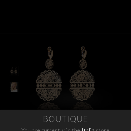
APPUNTAMENTI
CONTATTI
INFO
FACEBOOK
INSTAGRAM
NEWSLETTER
COMPANY INFO
PRIVACY
COOKIES
BOUTIQUE
TERMINI E CONDIZIONI
RESI
You are currently in the
Italia
store