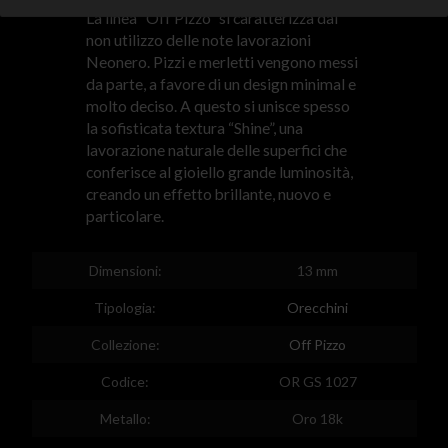
Denmark
La linea “Off Pizzo” si caratterizza dal
non utilizzo delle note lavorazioni
Estonia
Neonero. Pizzi e merletti vengono messi
Egypt
da parte, a favore di un design minimal e
molto deciso. A questo si unisce spesso
Spain
la sofisticata textura “Shine”, una
lavorazione naturale delle superfici che
Finland
conferisce al gioiello grande luminosità,
creando un effetto brillante, nuovo e
France
particolare.
United Kingdom
Greece
Dimensioni:
13 mm
Croatia
Tipologia:
Orecchini
Hungary
Collezione:
Off Pizzo
Ireland
Codice:
OR GS 1027
Kazakhstan
Metallo:
Oro 18k