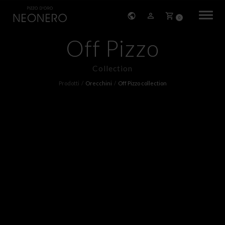
0
Off Pizzo
HOME
Collection
STORIA
Prodotti
Orecchini
Off Pizzo collection
PRODOTTI
BRACCIALI
ORECCHINI
COLLANE
PENDENTI
ANELLI