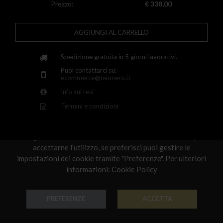
Lithuania
Prezzo:
€ 338,00
Luxembourg
AGGIUNGI AL CARRELLO
Latvia
Spedizione gratuita in 5 giorni lavorativi.
Malta
Puoi contattarci su:
Netherlands
ecommerce@neonero.it
Info sui resi
Poland
Termini e condizioni
Rispettiamo la tua privacy
Portugal
Utilizziamo i cookie per personalizzare e migliorare la
Qatar
navigazione del nostro sito Web. Fai clic su "Accetta" per
accettarne l’utilizzo, se preferisci puoi gestire le
Romania
Scelti per te
impostazioni dei cookie tramite "Preferenze". Per ulteriori
Sweden
informazioni:
Cookie Policy
Slovenia
PREFERENZE
ACCETTA
Slovakia