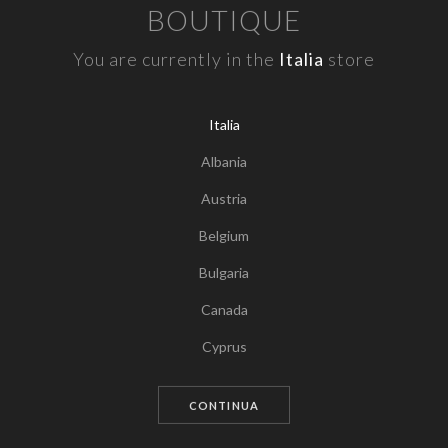
BOUTIQUE
You are currently in the
Italia
store
Italia
Albania
Austria
Belgium
Bulgaria
Canada
Tocca per zoomare
Cyprus
Czech Republic
CONTINUA
Germany