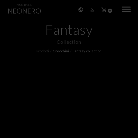
0
Fantasy
HOME
Collection
STORIA
Prodotti
Orecchini
Fantasy collection
PRODOTTI
BRACCIALI
ORECCHINI
COLLANE
PENDENTI
ANELLI