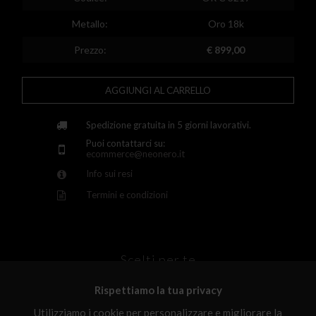
Finland
Metallo:
Oro 18k
France
Prezzo:
€ 899,00
United Kingdom
AGGIUNGI AL CARRELLO
Greece
Croatia
Spedizione gratuita in 5 giorni lavorativi.
Puoi contattarci su:
Hungary
ecommerce@neonero.it
Info sui resi
Ireland
Termini e condizioni
Kazakhstan
Lithuania
Luxembourg
Scelti per te
Latvia
Rispettiamo la tua privacy
Malta
Utilizziamo i cookie per personalizzare e migliorare la