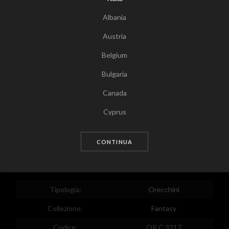
Albania
Austria
Belgium
Bulgaria
Canada
Tocca per zoomare
Cyprus
Czech Republic
CONTINUA
Germany
Denmark
Estonia
Tipologia:
Orecchini
Egypt
Collezione:
Fantasy
Spain
Codice:
OR C 3217