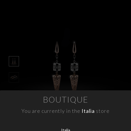
APPUNTAMENTI
CONTATTI
INFO
FACEBOOK
INSTAGRAM
NEWSLETTER
COMPANY INFO
BOUTIQUE
PRIVACY
COOKIES
You are currently in the
Italia
store
TERMINI E CONDIZIONI
RESI
Italia