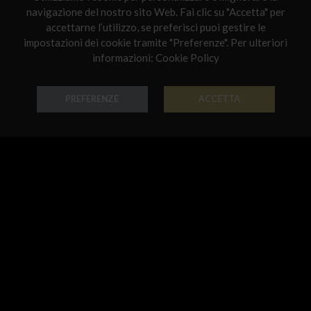
navigazione del nostro sito Web. Fai clic su "Accetta" per
Netherlands
accettarne l’utilizzo, se preferisci puoi gestire le
impostazioni dei cookie tramite "Preferenze". Per ulteriori
Poland
informazioni:
Cookie Policy
Anello Fantasy
Bracciale Fantasy
Portugal
Oro 18k - Codice: AN G 3200
Oro 18k - Codice: BR C 3006
Qatar
PREFERENZE
ACCETTA
€ 899,00
€ 678,00
Romania
Sweden
Slovenia
Slovakia
United States
Bracciale Fantasy
Bracciale Fantasy
Oro 18k - Codice: BR C 3217
Oro 18k - Codice: BR G 200
€ 899,00
€ 933,00