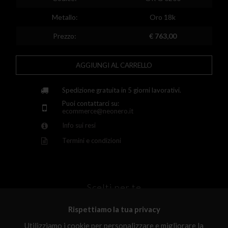
Finland
Metallo:
Oro 18k
France
Prezzo:
€ 763,00
United Kingdom
AGGIUNGI AL CARRELLO
Greece
Croatia
Spedizione gratuita in 5 giorni lavorativi.
Puoi contattarci su:
Hungary
ecommerce@neonero.it
Info sui resi
Ireland
Termini e condizioni
Kazakhstan
Lithuania
Luxembourg
Scelti per te
Latvia
Rispettiamo la tua privacy
Malta
Utilizziamo i cookie per personalizzare e migliorare la