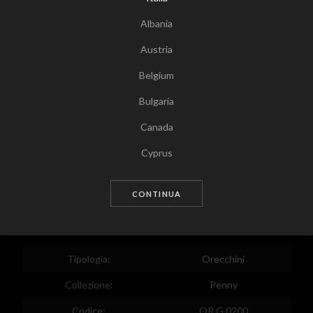
Albania
Austria
Belgium
Bulgaria
Canada
Tocca per zoomare
Cyprus
Czech Republic
CONTINUA
Germany
Denmark
Estonia
Tipologia:
Orecchini
Egypt
Collezione:
Penny
Spain
Codice:
OR G 0200