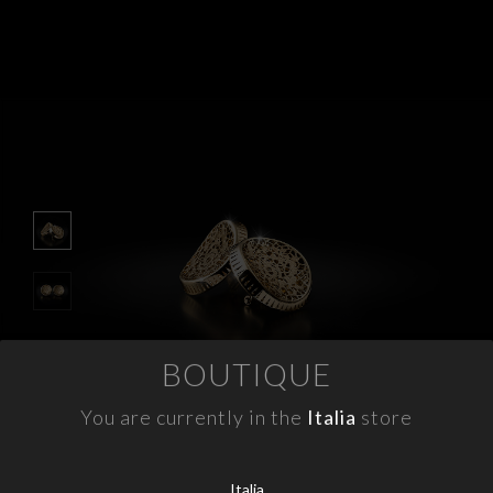
APPUNTAMENTI
CONTATTI
INFO
FACEBOOK
INSTAGRAM
NEWSLETTER
COMPANY INFO
BOUTIQUE
PRIVACY
COOKIES
You are currently in the
Italia
store
TERMINI E CONDIZIONI
RESI
Italia