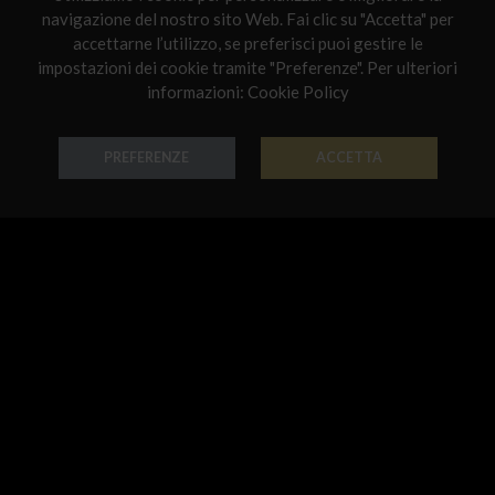
navigazione del nostro sito Web. Fai clic su "Accetta" per
Netherlands
accettarne l’utilizzo, se preferisci puoi gestire le
impostazioni dei cookie tramite "Preferenze". Per ulteriori
Poland
informazioni:
Cookie Policy
Anello Penny
Anello Penny
Portugal
Oro 18k - Codice: AN G 0201
Oro 18k - Codice: AN G 2000
Qatar
PREFERENZE
ACCETTA
€ 950,00
€ 797,00
Romania
Sweden
Slovenia
Slovakia
United States
Anello Penny
Orecchino Penny
Oro 18k - Codice: AN G 2002
Oro 18k - Codice: OR G 0200
€ 746,00
€ 763,00