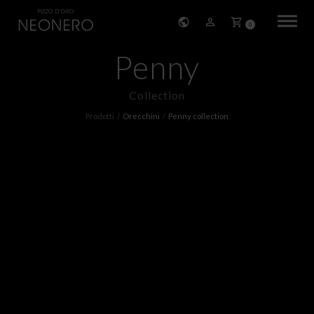
0
Penny
HOME
Collection
STORIA
Prodotti
Orecchini
Penny collection
PRODOTTI
BRACCIALI
ORECCHINI
COLLANE
PENDENTI
ANELLI