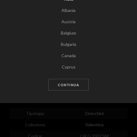
Albania
Austria
Belgium
Bulgaria
Canada
Tocca per zoomare
Cyprus
Czech Republic
CONTINUA
Germany
Denmark
Estonia
Tipologia:
Orecchini
Egypt
Collezione:
Valentine
Spain
Codice:
OR G 3307 SM