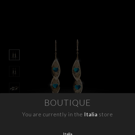
APPUNTAMENTI
CONTATTI
INFO
FACEBOOK
INSTAGRAM
NEWSLETTER
COMPANY INFO
BOUTIQUE
PRIVACY
COOKIES
You are currently in the
Italia
store
TERMINI E CONDIZIONI
RESI
Italia