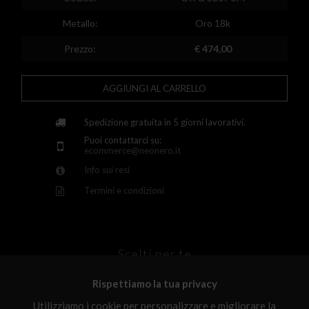
Finland
Metallo:
Oro 18k
France
Prezzo:
€ 474,00
United Kingdom
AGGIUNGI AL CARRELLO
Greece
Croatia
Spedizione gratuita in 5 giorni lavorativi.
Puoi contattarci su:
Hungary
ecommerce@neonero.it
Info sui resi
Ireland
Termini e condizioni
Kazakhstan
Lithuania
Luxembourg
Scelti per te
Latvia
Rispettiamo la tua privacy
Malta
Utilizziamo i cookie per personalizzare e migliorare la