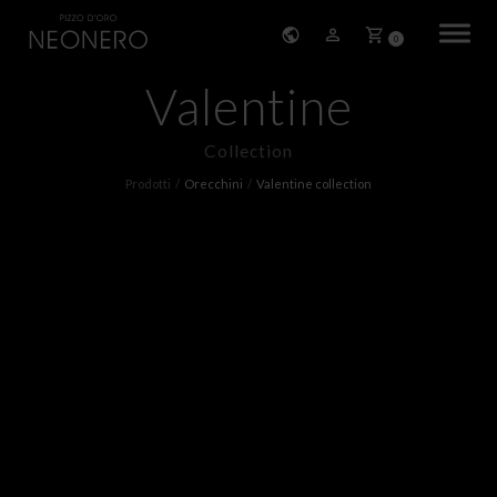
0
Valentine
HOME
Collection
STORIA
Prodotti
Orecchini
Valentine collection
PRODOTTI
BRACCIALI
ORECCHINI
COLLANE
PENDENTI
ANELLI