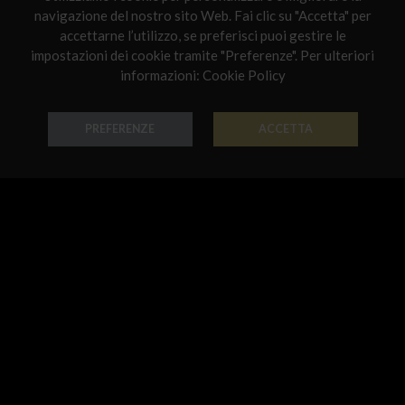
navigazione del nostro sito Web. Fai clic su "Accetta" per
Netherlands
accettarne l’utilizzo, se preferisci puoi gestire le
impostazioni dei cookie tramite "Preferenze". Per ulteriori
Poland
informazioni:
Cookie Policy
Collana Valentine
Collana Valentine
Portugal
Oro 18k - Codice: GIR G 3308
Oro 18k - Codice: GIR 3306
Qatar
PREFERENZE
ACCETTA
€ 797,00
€ 491,00
Romania
Sweden
Slovenia
Slovakia
United States
Collana Valentine
Collana Valentine
Oro 18k - Codice: GIR G 3307
Oro 18k - Codice: GIR 3311
€ 474,00
€ 457,00