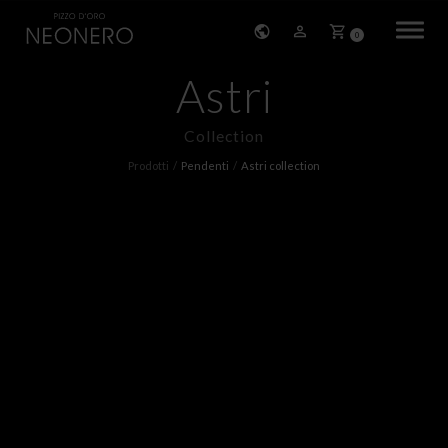
0
Astri
HOME
Collection
STORIA
Prodotti
Pendenti
Astri collection
PRODOTTI
BRACCIALI
ORECCHINI
COLLANE
PENDENTI
ANELLI