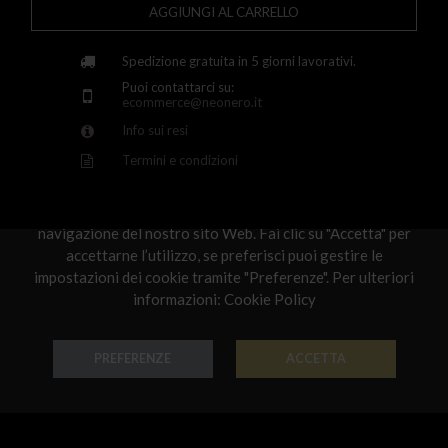
AGGIUNGI AL CARRELLO
Greece
Croatia
Spedizione gratuita in 5 giorni lavorativi.
Puoi contattarci su:
Hungary
ecommerce@neonero.it
Info sui resi
Ireland
Termini e condizioni
Kazakhstan
Rispettiamo la tua privacy
Lithuania
Utilizziamo i cookie per personalizzare e migliorare la
navigazione del nostro sito Web. Fai clic su "Accetta" per
Luxembourg
Scelti per te
accettarne l’utilizzo, se preferisci puoi gestire le
impostazioni dei cookie tramite "Preferenze". Per ulteriori
Latvia
informazioni:
Cookie Policy
Malta
Netherlands
PREFERENZE
ACCETTA
Poland
Anello Astri
Orecchino Astri
Portugal