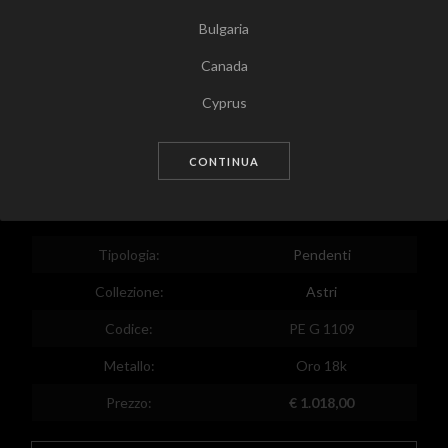
Bulgaria
Canada
Tocca per zoomare
Cyprus
Czech Republic
CONTINUA
Germany
Denmark
Estonia
Tipologia:
Pendenti
Egypt
Collezione:
Astri
Spain
Codice:
PE G 1109
Finland
Metallo:
Oro 18k
France
Prezzo:
€ 1.018,00
United Kingdom