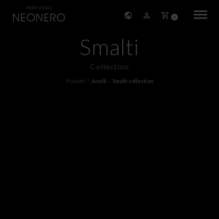
0
Smalti
HOME
Collection
STORIA
Prodotti
Anelli
Smalti collection
PRODOTTI
BRACCIALI
ORECCHINI
COLLANE
PENDENTI
ANELLI