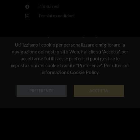
Info sui resi
Latvia
Termini e condizioni
Malta
Netherlands
Rispettiamo la tua privacy
Poland
Scelti per te
Utilizziamo i cookie per personalizzare e migliorare la
navigazione del nostro sito Web. Fai clic su "Accetta" per
Portugal
accettarne l’utilizzo, se preferisci puoi gestire le
impostazioni dei cookie tramite "Preferenze". Per ulteriori
Qatar
informazioni:
Cookie Policy
Romania
Sweden
PREFERENZE
ACCETTA
Anello Smalti
Anello Smalti
Slovenia
Oro 18k - Codice: AN S 001
Oro 18k - Codice: AN S 004
Slovakia
€ 729,00
€ 780,00
United States