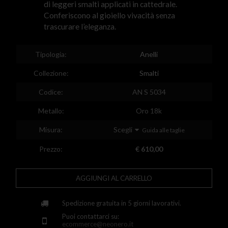
di leggeri smalti applicati in cattedrale.
Egypt
Conferiscono al gioiello vivacità senza
trascurare l’eleganza.
Spain
Finland
Tipologia:
Anelli
France
Collezione:
Smalti
United Kingdom
Codice:
AN S 5034
Greece
Metallo:
Oro 18k
Croatia
Misura:
Scegli
Guida alle taglie
Hungary
Prezzo:
€ 610,00
Ireland
AGGIUNGI AL CARRELLO
Kazakhstan
Lithuania
Spedizione gratuita in 5 giorni lavorativi.
Puoi contattarci su:
Luxembourg
ecommerce@neonero.it