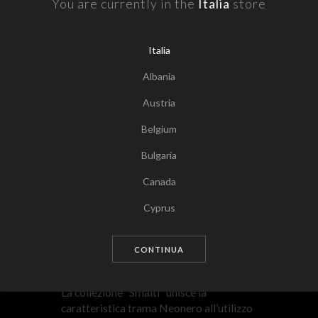
You are currently in the
Italia
store
Italia
Albania
Austria
Belgium
Bulgaria
Canada
Tocca per zoomare
Cyprus
Czech Republic
CONTINUA
Germany
Denmark
La collezione “Smalti” unisce la
caratteristica trama Neonero all’utilizzo
Estonia