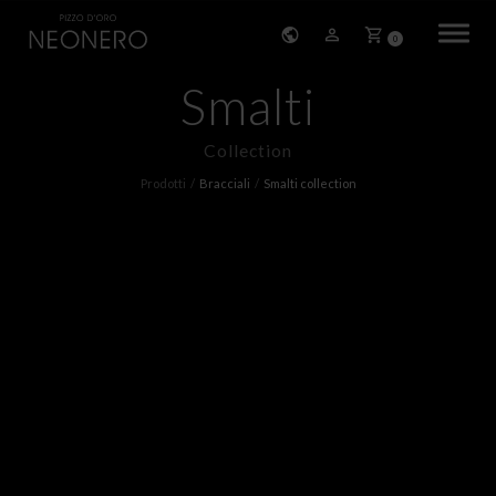
0
Smalti
HOME
Collection
STORIA
Prodotti
Bracciali
Smalti collection
PRODOTTI
BRACCIALI
ORECCHINI
COLLANE
PENDENTI
ANELLI