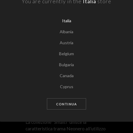
You are currently in the
Italia
store
Italia
Albania
Austria
Belgium
Bulgaria
Canada
Tocca per zoomare
Cyprus
Czech Republic
CONTINUA
Germany
Denmark
La collezione “Smalti” unisce la
caratteristica trama Neonero all’utilizzo
Estonia