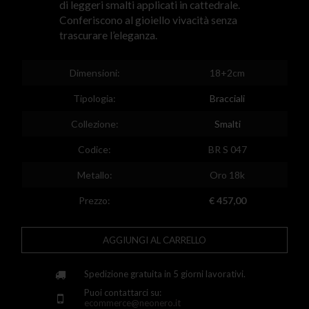
di leggeri smalti applicati in cattedrale.
Egypt
Conferiscono al gioiello vivacità senza
trascurare l’eleganza.
Spain
Finland
Dimensioni:
18+2cm
France
Tipologia:
Bracciali
United Kingdom
Collezione:
Smalti
Greece
Codice:
BR S 047
Croatia
Metallo:
Oro 18k
Hungary
Prezzo:
€ 457,00
Ireland
AGGIUNGI AL CARRELLO
Kazakhstan
Spedizione gratuita in 5 giorni lavorativi.
Lithuania
Puoi contattarci su:
Luxembourg
ecommerce@neonero.it