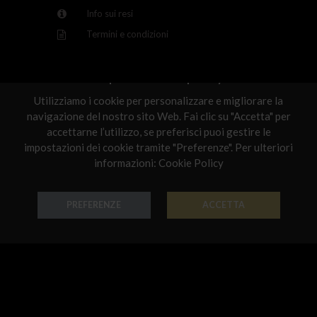
Info sui resi
Latvia
Termini e condizioni
Malta
Netherlands
Rispettiamo la tua privacy
Poland
Scelti per te
Utilizziamo i cookie per personalizzare e migliorare la
navigazione del nostro sito Web. Fai clic su "Accetta" per
Portugal
accettarne l’utilizzo, se preferisci puoi gestire le
impostazioni dei cookie tramite "Preferenze". Per ulteriori
Qatar
informazioni:
Cookie Policy
Romania
Sweden
PREFERENZE
ACCETTA
Anello Smalti
Anello Smalti
Slovenia
Oro 18k - Codice: AN S 001
Oro 18k - Codice: AN S 004
Slovakia
€ 729,00
€ 780,00
United States